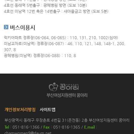
4호선 동래역 5번출구 : 광혜병원 방면 (도보 10분)
4호선 미남역 12번 혹은 14번출구 : 새마을금고 방면 (도보 5분)
버스이용시
럭키아파트 정류장(06-064, 06-065) : 110, 131, 210, 1002(심야)
미남교차로(미남역) 정류장(06-087) : 46, 110, 121, 148, 148-1, 200,
307, 8
광혜병원(미남역) 정류장(06-088) : 110, 8
개인정보처리방침
사이트맵
부산광역시 동래구 우장춘로 4번길 31(온천동) 2층 부산여성지원센터 꿈아리
Tel
: 051-816-1366 /
Fax
: 051-816-1365 /
E.mail
:
chamwomen9@daum.net