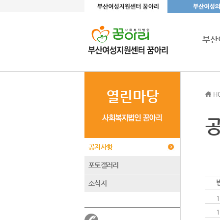
부산
열린마당
H
공지사항
포토갤러리
소식지
1
1