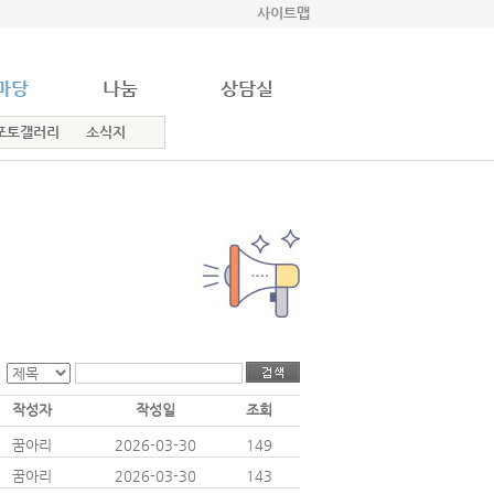
사이트맵
마당
나눔
상담실
포토갤러리
소식지
작성자
작성일
조회
꿈아리
2026-03-30
149
꿈아리
2026-03-30
143