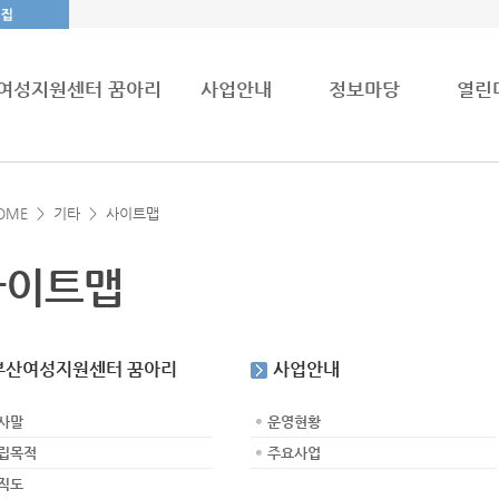
여성지원센터 꿈아리
사업안내
정보마당
열린
OME >
기타
>
사이트맵
사이트맵
부산여성지원센터 꿈아리
사업안내
사말
운영현황
립목적
주요사업
직도