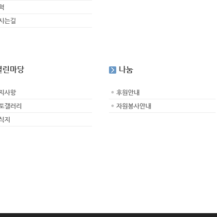
혁
시는길
열린마당
나눔
지사항
후원안내
토갤러리
자원봉사안내
식지