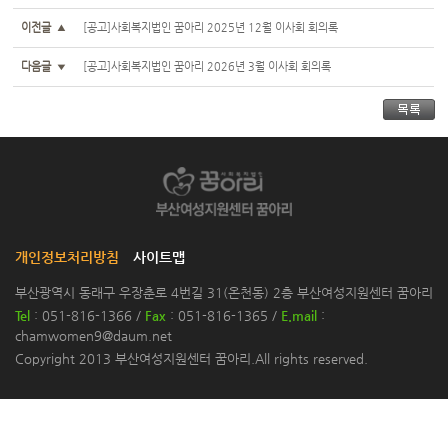
이전글
[공고]사회복지법인 꿈아리 2025년 12월 이사회 회의록
▲
다음글
[공고]사회복지법인 꿈아리 2026년 3월 이사회 회의록
▼
개인정보처리방침
사이트맵
부산광역시 동래구 우장춘로 4번길 31(온천동) 2층 부산여성지원센터 꿈아리
Tel
: 051-816-1366 /
Fax
: 051-816-1365 /
E.mail
:
chamwomen9@daum.net
Copyright 2013 부산여성지원센터 꿈아리.All rights reserved.