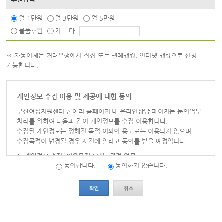
월 1만원
월 3만원
월 5만원
물품후원
기 타
※ 자동이체는 거래은행에서 직접 또는 텔레뱅킹, 인터넷 뱅킹으로 신청
가능합니다.
개인정보 수집 이용 및 제공에 대한 동의
부산여성지원센터 꿈아리 홈페이지 내 온라인상담 페이지는 문의업무
처리를 위하여 다음과 같이 개인정보를 수집 이용합니다.
수집된 개인정보는 정해진 목적 이외의 용도로는 이용되지 않으며
수집목적이 변경될 경우 사전에 알리고 동의를 받을 예정입니다
1. 개인정보 수집, 이용목적 : 나눔 관련 업무
동의합니다.
동의하지 않습니다.
가. 수집항목 : 꿈아리 홈페이지 내 나눔 페이지 작성 시 입력
나. 이용목적 : 본인확인, 신청사항 전달, 처리결과 회신 등 원활한
의사소통 경로의 확보 등
2. 수집하는 개인정보의 항목
가. 필수항목 : 후원자명, 생년월일, 휴대폰번호, 주소, 이메일,
예금주명, 은행명, 계좌번호