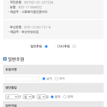
·
국민은행
: 957501-01-257258
·
농협
: 935-17-004052
- 예금주 : 사회복지법인꿈아리
·
부산은행
: 078-13-001151-8
- 예금주 : 부산여성의집
· 일반후원
· CMS후원
일반후원
후원자명
남자
여자
생년월일
년
월
일
음력
양력
일반전화