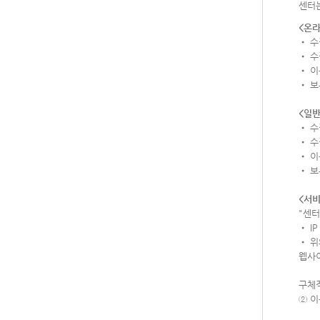
센터
<온라
• 수
• 수
• 이
• 보
<일반
• 수
• 수
• 이
• 보
<서비
"센터
• I
• 위
웹사
구체
② 이