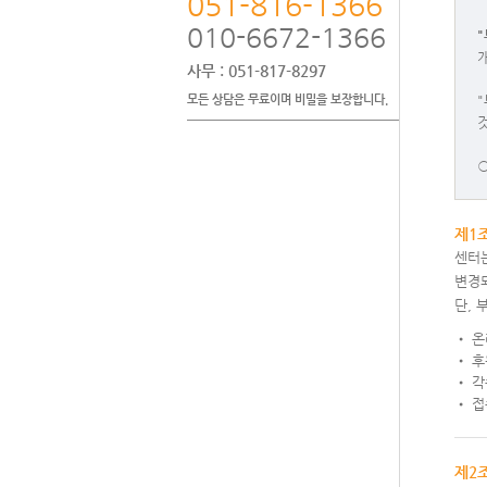
051-816-1366
010-6672-1366
사무
: 051-817-8297
모든 상담은 무료이며 비밀을 보장합니다.
○
제1
센터
변경
단,
• 온
• 후
• 각
• 접
제2