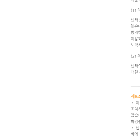
기술
(1)
센터
훼손
방지
이용
노력
(2)
센터
대한
제8
• 
조치
않습
하겠
• 센
바에 