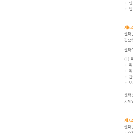
• 센
• 법
제6
센터는
필요
센터
(1)
• 위
• 위
• 관
• 보
센터
지체
제7
센터는