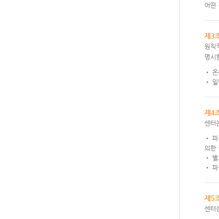
어떤
제3
원칙적
명시한
• 온
• 일
제4
센터
• 파
의한 
• 
• 파
제5
센터