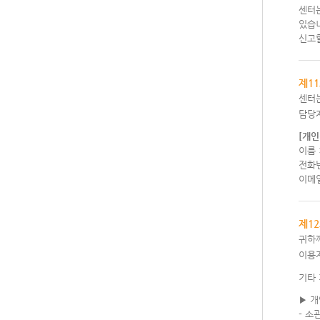
센터
있습니
신고할
제1
센터
담당
[개
이름
전화번
이메일
제1
귀하
이용
기타
▶ 
- 소